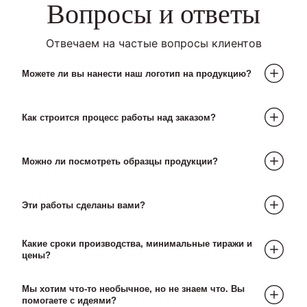
Вопросы и ответы
Отвечаем на частые вопросы клиентов
Можете ли вы нанести наш логотип на продукцию?
Как строится процесс работы над заказом?
Можно ли посмотреть образцы продукции?
Брифинг и концепция —
Эти работы сделаны вами?
Техническое задание и согласование
—
Какие сроки производства, минимальные тиражи и
цены?
Изготовление образца —
Мы хотим что-то необычное, но не знаем что. Вы
помогаете с идеями?
Запускаем заказ в производство.