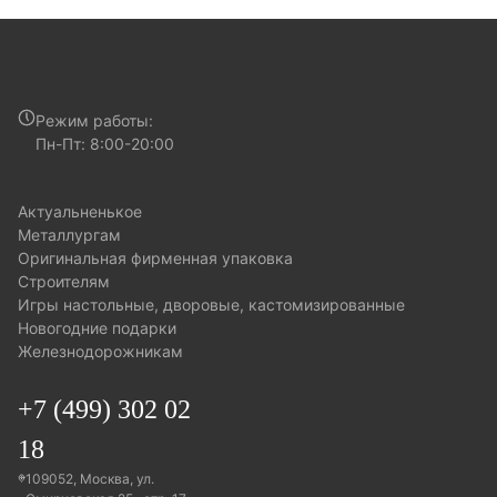
Производство:
Мы реализуем
задуманное на собственном
производственном комплексе в Москве.
Это позволяет нам создавать по-
настоящему эксклюзивные и значимые
корпоративные подарки в сравнительно
Режим работы:
сжатые сроки.
Пн-Пт: 8:00-20:00
актуальненькое
металлургам
оригинальная фирменная упаковка
строителям
игры настольные, дворовые, кастомизированные
новогодние подарки
железнодорожникам
+7 (499) 302 02
18
109052, Москва, ул.